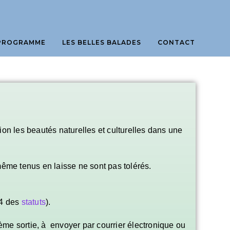
PROGRAMME
LES BELLES BALADES
CONTACT
on les beautés naturelles et culturelles dans une
même tenus en laisse ne sont pas tolérés.
.4 des
statuts
).
me sortie, à envoyer par courrier électronique ou