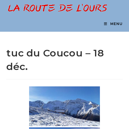
Skip
to
content
MENU
tuc du Coucou – 18
déc.