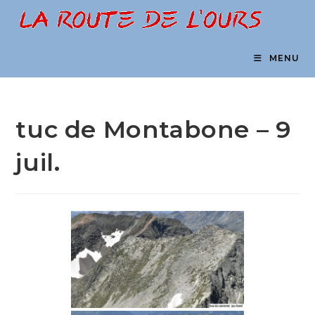
Skip
to
content
MENU
tuc de Montabone – 9
juil.