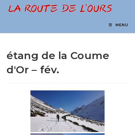
Skip
to
content
MENU
étang de la Coume
d'Or – fév.