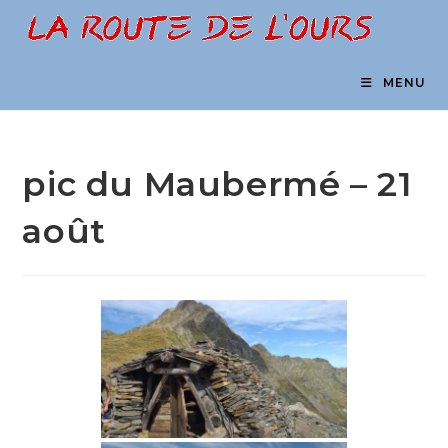
Skip
to
content
MENU
pic du Maubermé – 21
août