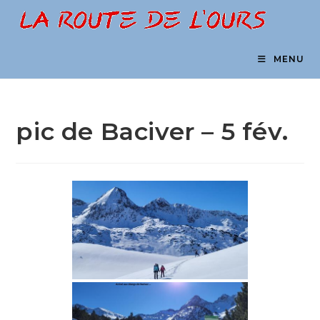
Skip
to
content
MENU
pic de Baciver – 5 fév.