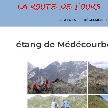
Skip
to
content
STATUTS
RÈGLEMENT I
étang de Médécourbe