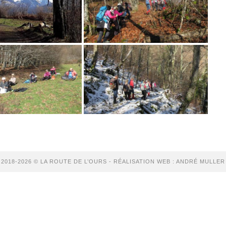
2018-2026 © LA ROUTE DE L’OURS - RÉALISATION WEB : ANDRÉ MULLER