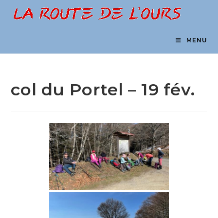
Skip
to
content
MENU
col du Portel – 19 fév.